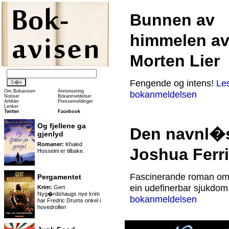
Bunnen av
himmelen av
Morten Lier
Fengende og intens!
Le
Om Bokavisen
Annonsering
bokanmeldelsen
Notiser
Bokanmeldelser
Artikler
Pressemeldinger
Lenker
Twitter
Facebook
Og fjellene ga
Den navnl�
gjenlyd
Romaner:
Khaled
Joshua Ferr
Hosseini er tilbake.
Fascinerande roman om
Pergamentet
ein udefinerbar sjukdom
Krim:
Gert
Nyg�rdshaugs nye krim
bokanmeldelsen
har Fredric Drums onkel i
hovedrollen