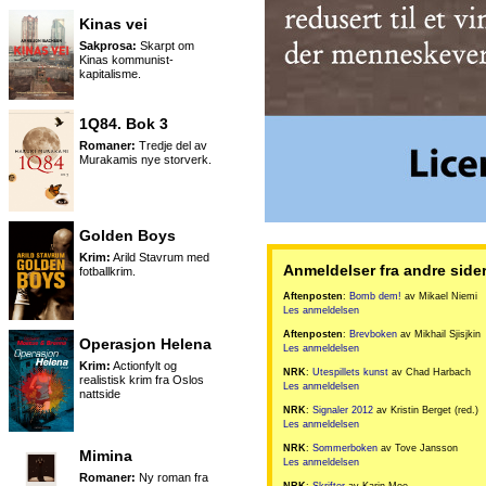
Kinas vei
Sakprosa:
Skarpt om
Kinas kommunist-
kapitalisme.
1Q84. Bok 3
Romaner:
Tredje del av
Murakamis nye storverk.
Golden Boys
Krim:
Arild Stavrum med
Anmeldelser fra andre side
fotballkrim.
Aftenposten
:
Bomb dem!
av Mikael Niemi
Les anmeldelsen
Aftenposten
:
Brevboken
av Mikhail Sjisjkin
Operasjon Helena
Les anmeldelsen
Krim:
Actionfylt og
NRK
:
Utespillets kunst
av Chad Harbach
realistisk krim fra Oslos
Les anmeldelsen
nattside
NRK
:
Signaler 2012
av Kristin Berget (red.)
Les anmeldelsen
NRK
:
Sommerboken
av Tove Jansson
Mimina
Les anmeldelsen
Romaner:
Ny roman fra