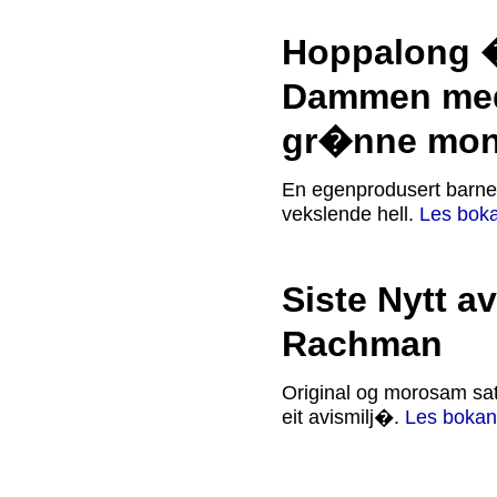
Hoppalong 
Dammen med
gr�nne mon
En egenprodusert barn
vekslende hell.
Les bok
Siste Nytt a
Rachman
Original og morosam sat
eit avismilj�.
Les bokan